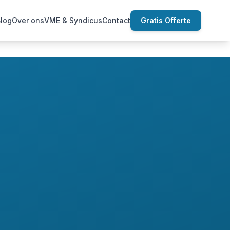
log
Over ons
VME & Syndicus
Contact
Gratis Offerte