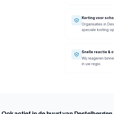
Korting voor scho
Organisaties in Des
speciale korting o
Snelle reactie & o
Wij reageren binne
in uw regio.
Ook actief in de buurt van
Destelbergen