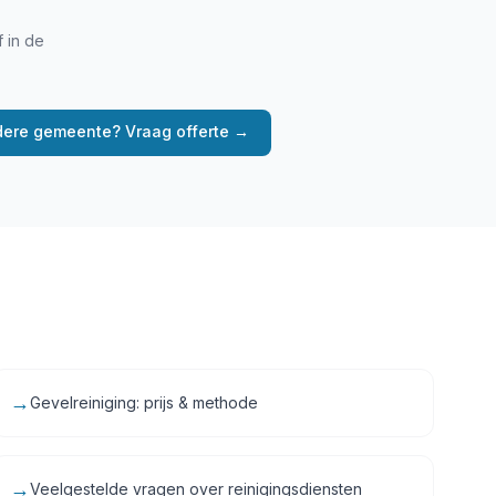
f in de
ere gemeente? Vraag offerte →
→
Gevelreiniging: prijs & methode
→
Veelgestelde vragen over reinigingsdiensten